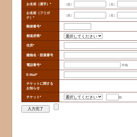
お名前（漢字）*
（姓）
（名）
お名前（フリガ
（姓）
（名）
ナ）*
郵便番号*
都道府県*
住所*
建物名・部屋番号
電話番号*
半角
E-Mail*
チケットに関する
お知らせ
チケット*
枚